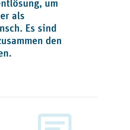
tentlösung, um
er als
sch. Es sind
e zusammen den
en.