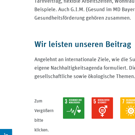
Tarifvertrag, flexible Arbeitszeiten, Wohnr
Beispiele. Auch G.I.M. (Gesund im MD Bayern
Gesundheitsförderung gehören zusammen.
Wir leisten unseren Beitrag
Angelehnt an internationale Ziele, wie die 
eigene Nachhaltigkeitsagenda formuliert. Di
gesellschaftliche sowie ökologische Themen
Zum
Vergößern
bitte
klicken.
Zur LinkedIn Seite: https://de.linkedin.com/company/m